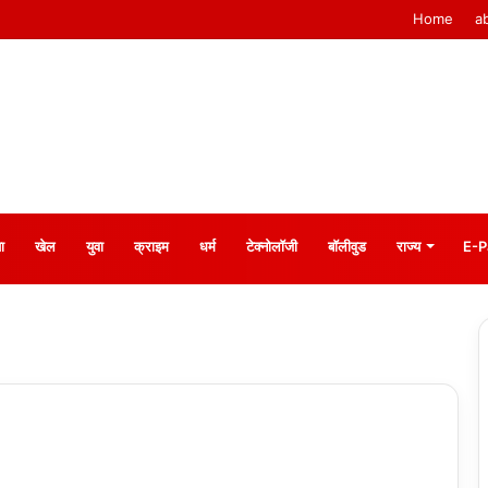
Home
a
ा
खेल
युवा
क्राइम
धर्म
टेक्नोलॉजी
बॉलीवुड
राज्य
E-P