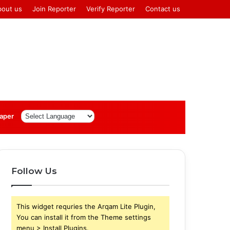
bout us
Join Reporter
Verify Reporter
Contact us
Log
Sidebar
aper
In
Follow Us
This widget requries the Arqam Lite Plugin,
You can install it from the Theme settings
menu > Install Plugins.