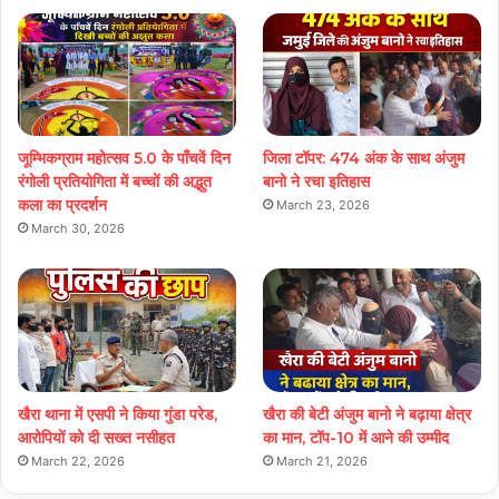
जूम्भिकग्राम महोत्सव 5.0 के पाँचवें दिन
जिला टॉपर: 474 अंक के साथ अंजुम
रंगोली प्रतियोगिता में बच्चों की अद्भुत
बानो ने रचा इतिहास
कला का प्रदर्शन
March 23, 2026
March 30, 2026
खैरा थाना में एसपी ने किया गुंडा परेड,
खैरा की बेटी अंजुम बानो ने बढ़ाया क्षेत्र
आरोपियों को दी सख्त नसीहत
का मान, टॉप-10 में आने की उम्मीद
March 22, 2026
March 21, 2026