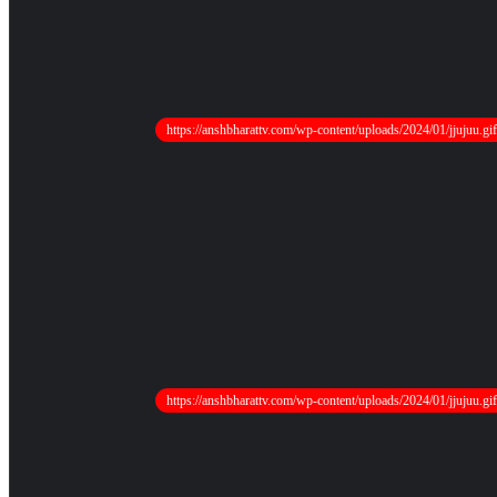
https://anshbharattv.com/wp-content/uploads/2024/01/jjujuu.gif
https://anshbharattv.com/wp-content/uploads/2024/01/jjujuu.gif