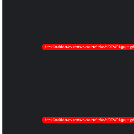
https://anshbharattv.com/wp-content/uploads/2024/01/jjujuu.gif
https://anshbharattv.com/wp-content/uploads/2024/01/jjujuu.gif