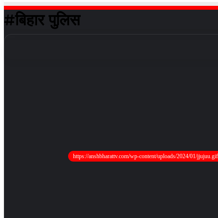
#बिहार पुलिस
https://anshbharattv.com/wp-content/uploads/2024/01/jjujuu.gif