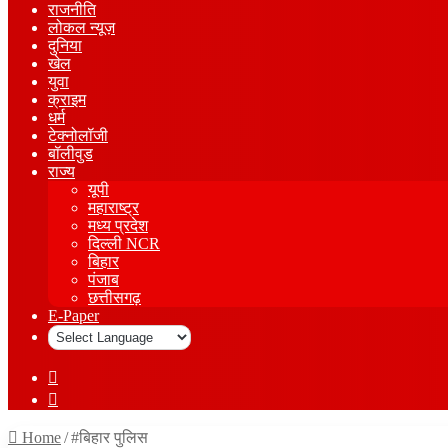
राजनीति
लोकल न्यूज़
दुनिया
खेल
युवा
क्राइम
धर्म
टेक्नोलॉजी
बॉलीवुड
राज्य
यूपी
महाराष्ट्र
मध्य प्रदेश
दिल्ली NCR
बिहार
पंजाब
छत्तीसगढ़
E-Paper
Sidebar
Log
In
Home
/
#बिहार पुलिस