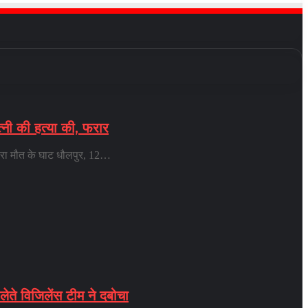
नी की हत्या की, फरार
ारा मौत के घाट धौलपुर, 12…
लेते विजिलेंस टीम ने दबोचा