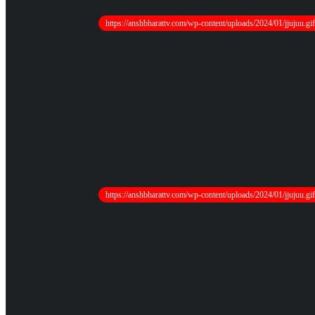
https://anshbharattv.com/wp-content/uploads/2024/01/jjujuu.gif
https://anshbharattv.com/wp-content/uploads/2024/01/jjujuu.gif