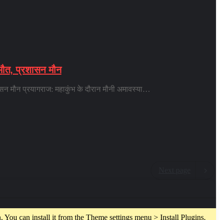
 मौत, प्रशासन मौन
शासन मौन प्रयागराज: महाकुंभ के दौरान मौनी अमावस्या…
Next page
 You can install it from the Theme settings menu > Install Plugins.