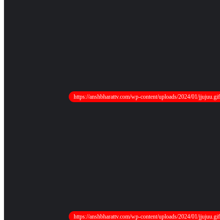
https://anshbharattv.com/wp-content/uploads/2024/01/jjujuu.gif
https://anshbharattv.com/wp-content/uploads/2024/01/jjujuu.gif