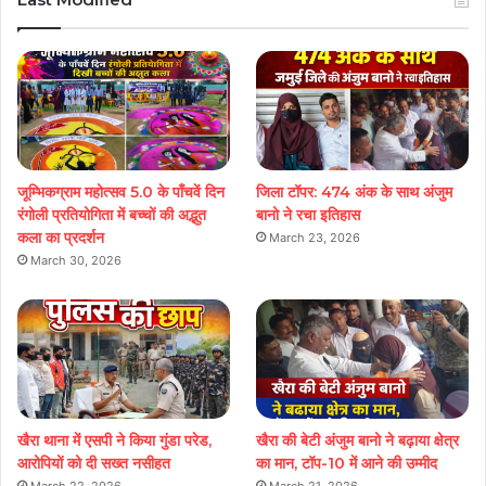
जूम्भिकग्राम महोत्सव 5.0 के पाँचवें दिन
जिला टॉपर: 474 अंक के साथ अंजुम
रंगोली प्रतियोगिता में बच्चों की अद्भुत
बानो ने रचा इतिहास
कला का प्रदर्शन
March 23, 2026
March 30, 2026
खैरा थाना में एसपी ने किया गुंडा परेड,
खैरा की बेटी अंजुम बानो ने बढ़ाया क्षेत्र
आरोपियों को दी सख्त नसीहत
का मान, टॉप-10 में आने की उम्मीद