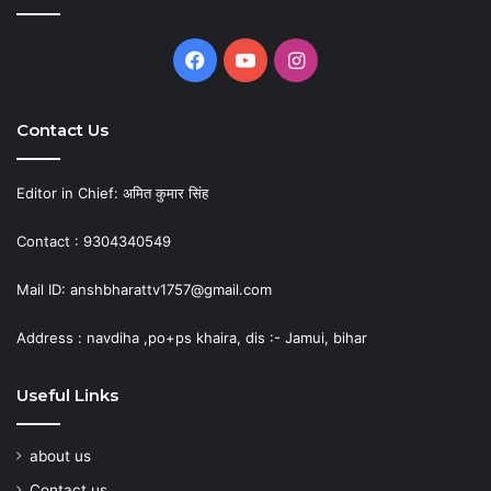
Facebook
YouTube
Instagram
Contact Us
Editor in Chief: अमित कुमार सिंह
Contact : 9304340549
Mail ID: anshbharattv1757@gmail.com
Address : navdiha ,po+ps khaira, dis :- Jamui, bihar
Useful Links
about us
Contact us