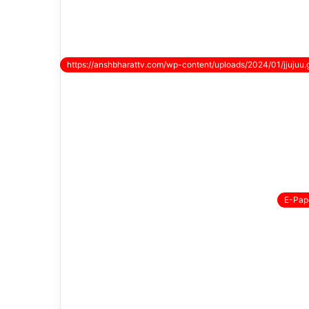
https://anshbharattv.com/wp-content/uploads/2024/01/jjujuu.g
E-Pap