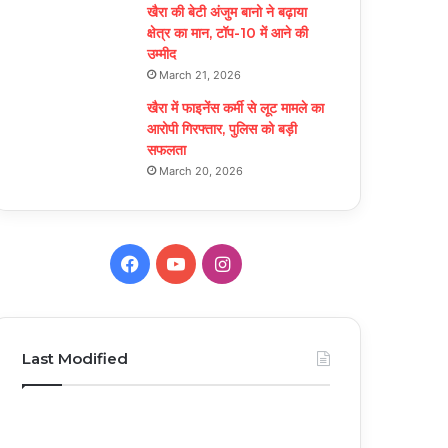
खैरा की बेटी अंजुम बानो ने बढ़ाया
क्षेत्र का मान, टॉप-10 में आने की
उम्मीद
March 21, 2026
खैरा में फाइनेंस कर्मी से लूट मामले का
आरोपी गिरफ्तार, पुलिस को बड़ी
सफलता
March 20, 2026
F
Y
I
a
o
n
c
u
s
Last Modified
e
T
t
b
u
a