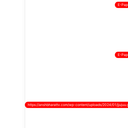
E-Pap
E-Pap
https://anshbharattv.com/wp-content/uploads/2024/01/jjujuu.g