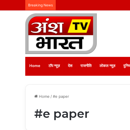
Breaking News
Home
टॉप न्यूज़
देश
राजनीति
लोकल न्यूज़
दुनिय
Home
/
#e paper
#e paper