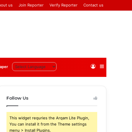
bout us
Join Reporter
Verify Reporter
Contact us
Log
Sidebar
aper
In
Follow Us
This widget requries the Arqam Lite Plugin,
You can install it from the Theme settings
menu > Install Plugins.