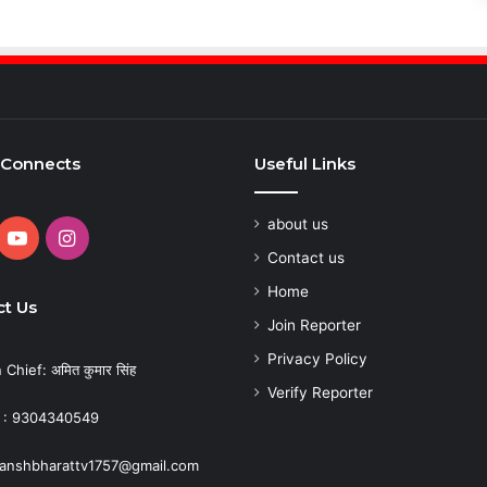
 Connects
Useful Links
about us
cebook
YouTube
Instagram
Contact us
Home
t Us
Join Reporter
Privacy Policy
 Chief: अमित कुमार सिंह
Verify Reporter
 : 9304340549
: anshbharattv1757@gmail.com