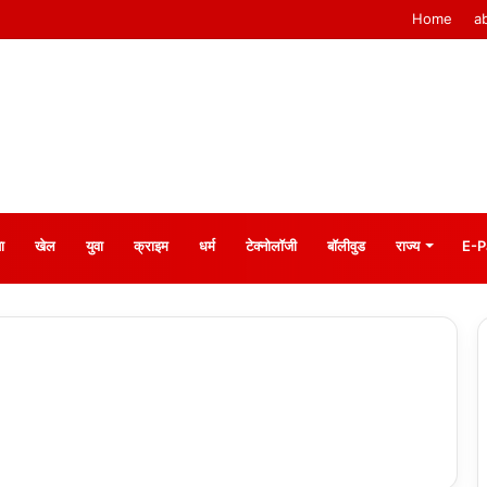
Home
a
ा
खेल
युवा
क्राइम
धर्म
टेक्नोलॉजी
बॉलीवुड
राज्य
E-P