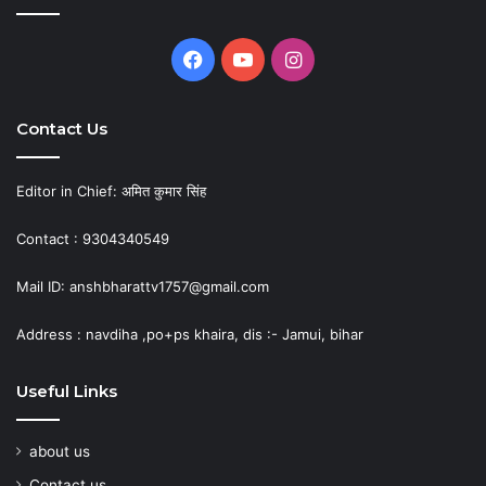
Facebook
YouTube
Instagram
Contact Us
Editor in Chief: अमित कुमार सिंह
Contact : 9304340549
Mail ID: anshbharattv1757@gmail.com
Address : navdiha ,po+ps khaira, dis :- Jamui, bihar
Useful Links
about us
Contact us