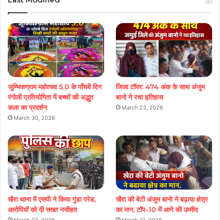
जूम्भिकग्राम महोत्सव 5.0 के पाँचवें दिन
जिला टॉपर: 474 अंक के साथ अंजुम
रंगोली प्रतियोगिता में बच्चों की अद्भुत
बानो ने रचा इतिहास
कला का प्रदर्शन
March 23, 2026
March 30, 2026
खैरा थाना में एसपी ने किया गुंडा परेड,
खैरा की बेटी अंजुम बानो ने बढ़ाया क्षेत्र
आरोपियों को दी सख्त नसीहत
का मान, टॉप-10 में आने की उम्मीद