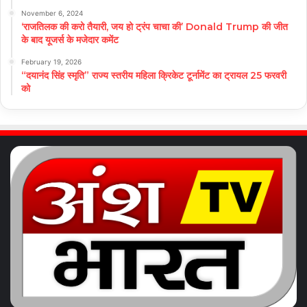
November 6, 2024
‘राजतिलक की करो तैयारी, जय हो ट्रंप चाचा की’ Donald Trump की जीत
के बाद यूजर्स के मजेदार कमेंट
February 19, 2026
“दयानंद सिंह स्मृति” राज्य स्तरीय महिला क्रिकेट टूर्नामेंट का ट्रायल 25 फरवरी
को