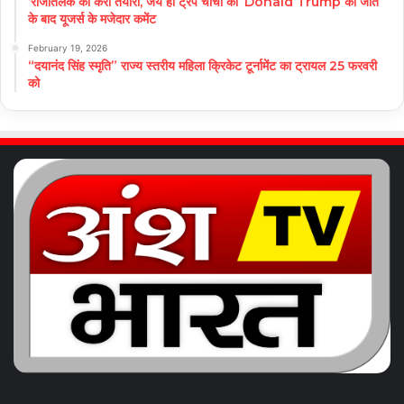
‘राजतिलक की करो तैयारी, जय हो ट्रंप चाचा की’ Donald Trump की जीत
के बाद यूजर्स के मजेदार कमेंट
February 19, 2026
“दयानंद सिंह स्मृति” राज्य स्तरीय महिला क्रिकेट टूर्नामेंट का ट्रायल 25 फरवरी
को