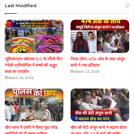
Last Modified
जूम्भिकग्राम महोत्सव 5.0 के पाँचवें दिन
जिला टॉपर: 474 अंक के साथ अंजुम
रंगोली प्रतियोगिता में बच्चों की अद्भुत
बानो ने रचा इतिहास
कला का प्रदर्शन
March 23, 2026
March 30, 2026
खैरा थाना में एसपी ने किया गुंडा परेड,
खैरा की बेटी अंजुम बानो ने बढ़ाया क्षेत्र
आरोपियों को दी सख्त नसीहत
का मान, टॉप-10 में आने की उम्मीद