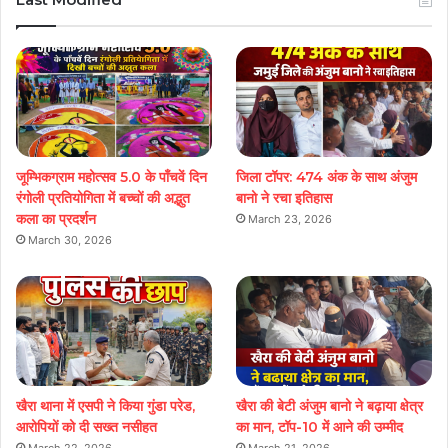
जूम्भिकग्राम महोत्सव 5.0 के पाँचवें दिन
जिला टॉपर: 474 अंक के साथ अंजुम
रंगोली प्रतियोगिता में बच्चों की अद्भुत
बानो ने रचा इतिहास
कला का प्रदर्शन
March 23, 2026
March 30, 2026
खैरा थाना में एसपी ने किया गुंडा परेड,
खैरा की बेटी अंजुम बानो ने बढ़ाया क्षेत्र
आरोपियों को दी सख्त नसीहत
का मान, टॉप-10 में आने की उम्मीद