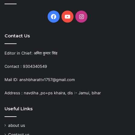
Facebook
YouTube
Instagram
Contact Us
Editor in Chief: अमित कुमार सिंह
Contact : 9304340549
Mail ID: anshbharattv1757@gmail.com
Address : navdiha ,po+ps khaira, dis :- Jamui, bihar
Useful Links
about us
Contact us