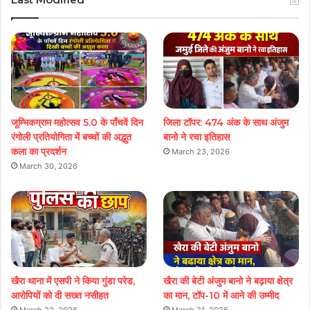
जूम्भिकग्राम महोत्सव 5.0 के पाँचवें दिन
जिला टॉपर: 474 अंक के साथ अंजुम
रंगोली प्रतियोगिता में बच्चों की अद्भुत
बानो ने रचा इतिहास
कला का प्रदर्शन
March 23, 2026
March 30, 2026
खैरा थाना में एसपी ने किया गुंडा परेड,
खैरा की बेटी अंजुम बानो ने बढ़ाया क्षेत्र
आरोपियों को दी सख्त नसीहत
का मान, टॉप-10 में आने की उम्मीद