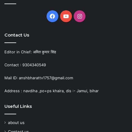
Facebook
YouTube
Instagram
Contact Us
Editor in Chief: अमित कुमार सिंह
Contact : 9304340549
Mail ID: anshbharattv1757@gmail.com
Address : navdiha ,po+ps khaira, dis :- Jamui, bihar
Useful Links
about us
Contact us