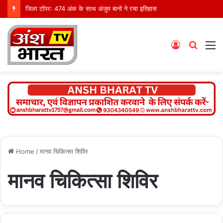
जिला टॉपर: 474 अंक के साथ अंजुम बानो ने रचा इतिहास
Log
Searc
M
In
for
Home
/
मानव चिकित्सा शिविर
मानव चिकित्सा शिविर