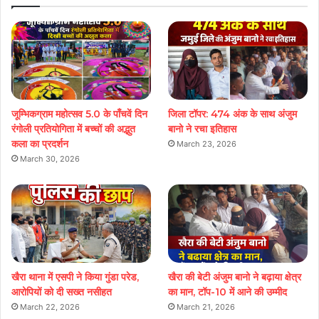
जूम्भिकग्राम महोत्सव 5.0 के पाँचवें दिन
जिला टॉपर: 474 अंक के साथ अंजुम
रंगोली प्रतियोगिता में बच्चों की अद्भुत
बानो ने रचा इतिहास
कला का प्रदर्शन
March 23, 2026
March 30, 2026
खैरा थाना में एसपी ने किया गुंडा परेड,
खैरा की बेटी अंजुम बानो ने बढ़ाया क्षेत्र
आरोपियों को दी सख्त नसीहत
का मान, टॉप-10 में आने की उम्मीद
March 22, 2026
March 21, 2026