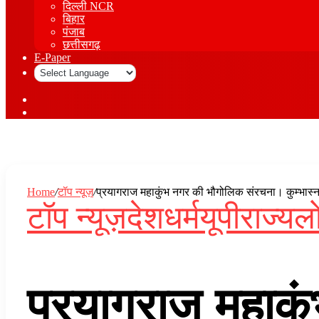
दिल्ली NCR
बिहार
पंजाब
छत्तीसगढ़
E-Paper
Sidebar
Log
In
Home
/
टॉप न्यूज़
/
प्रयागराज महाकुंभ नगर की भौगोलिक संरचना। कुम्भास
टॉप न्यूज़
देश
धर्म
यूपी
राज्य
ल
प्रयागराज महाक