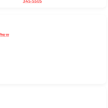
345-5505
निया पर