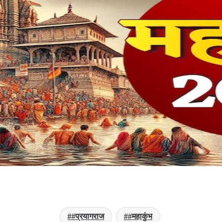
#प्रयागराज
#महाकुंभ