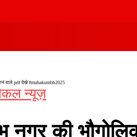
्नानं वाले pdf देखे #mahakumbh2025
ोकल न्यूज़
ुंभ नगर की भौगोल