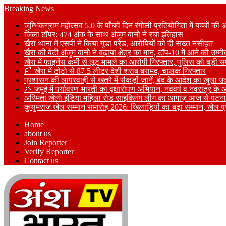
Breaking News
जूम्भिकग्राम महोत्सव 5.0 के पाँचवें दिन रंगोली प्रतियोगिता में बच्चों की 
जिला टॉपर: 474 अंक के साथ अंजुम बानो ने रचा इतिहास
खैरा थाना में एसपी ने किया गुंडा परेड, आरोपियों को दी सख्त नसीहत
खैरा की बेटी अंजुम बानो ने बढ़ाया क्षेत्र का मान, टॉप-10 में आने की उम्मी
खैरा में फाइनेंस कर्मी से लूट मामले का आरोपी गिरफ्तार, पुलिस को बड़ी
📰 खैरा में टोटो से 87.5 लीटर देशी शराब बरामद, चालक गिरफ्तार
प्रशासन की लापरवाही से खतरे में सैकड़ों जानें, बंद के आदेश का खुला उ
🌱 जमुई में पर्यावरण भारती का वृक्षारोपण अभियान, नववर्ष व नवरात्र क
अस्मिता खेलो इंडिया महिला रोड साइक्लिंग लीग का आगाज़ आज से पटना म
कुसुमराज खेल सम्मान समारोह 2026: खिलाड़ियों का बढ़ा सम्मान, खेल प
Home
about us
Join Reporter
Verify Reporter
Contact us