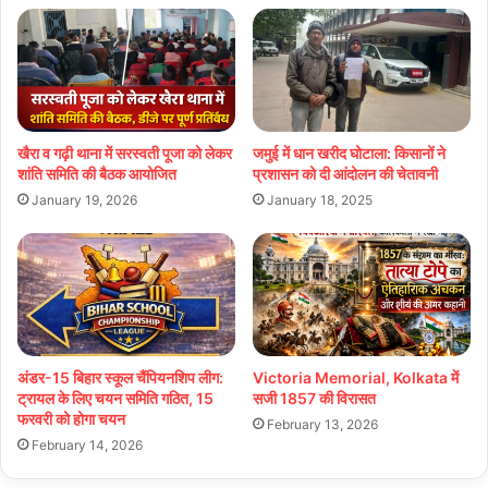
खैरा व गढ़ी थाना में सरस्वती पूजा को लेकर
जमुई में धान खरीद घोटाला: किसानों ने
शांति समिति की बैठक आयोजित
प्रशासन को दी आंदोलन की चेतावनी
January 19, 2026
January 18, 2025
अंडर-15 बिहार स्कूल चैंपियनशिप लीग:
Victoria Memorial, Kolkata में
ट्रायल के लिए चयन समिति गठित, 15
सजी 1857 की विरासत
फरवरी को होगा चयन
February 13, 2026
February 14, 2026