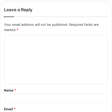
Leave a Reply
Your email address will not be published.
Required fields are
marked
*
C
o
m
m
e
n
t
Name
*
*
Email
*