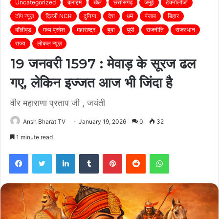
Uncategorized
क्राइम
खेल
छत्तीसगढ़
जमुई
टेक्नोलॉजी
टॉप न्यूज़
दिल्ली NCR
दुनिया
देश
धर्म
पंजाब
बिहार
बॉलीवुड
मध्य प्रदेश
महाराष्ट्र
युवा
यूपी
राजनीति
राजस्थान
राज्य
लोकल न्यूज़
19 जनवरी 1597 : मेवाड़ के सूरज ढल
गए, लेकिन इज्जत आज भी जिंदा है
वीर महाराणा प्रताप जी , जयंती
Ansh Bharat TV
January 19, 2026
0
32
1 minute read
Facebook
Twitter
LinkedIn
Tumblr
Pinterest
Reddit
WhatsApp