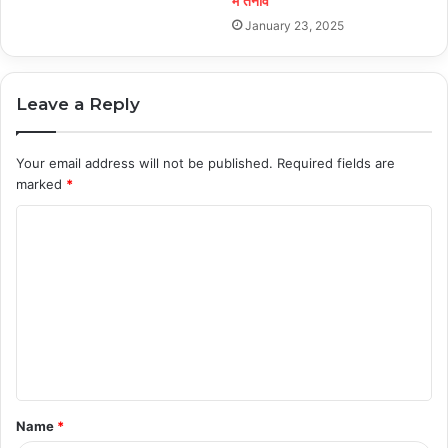
में तनाव
January 23, 2025
Leave a Reply
Your email address will not be published.
Required fields are
marked
*
C
o
m
m
e
n
t
Name
*
*