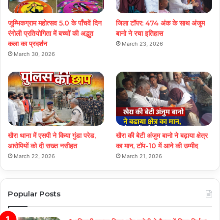
जूम्भिकग्राम महोत्सव 5.0 के पाँचवें दिन
जिला टॉपर: 474 अंक के साथ अंजुम
रंगोली प्रतियोगिता में बच्चों की अद्भुत
बानो ने रचा इतिहास
कला का प्रदर्शन
March 23, 2026
March 30, 2026
खैरा थाना में एसपी ने किया गुंडा परेड,
खैरा की बेटी अंजुम बानो ने बढ़ाया क्षेत्र
आरोपियों को दी सख्त नसीहत
का मान, टॉप-10 में आने की उम्मीद
March 22, 2026
March 21, 2026
Popular Posts