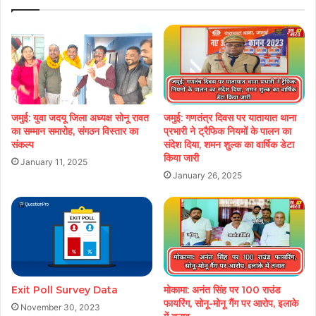
जमुई: युवा जदयू जिला अध्यक्ष सोनू रावत
जमुई: गणतंत्र दिवस पर यातायात थाना
का सम्मान समारोह, संगठन विस्तार का
प्रभारी ने ट्रैफिक नियमों के पालन का
संकल्प
संदेश दिया, शमन शुल्क का वार्षिक डेटा
किया जारी
January 11, 2025
January 26, 2025
Exit Poll Survey Data
मोकामा: अनंत सिंह पर 100 राउंड
फायरिंग, सोनू-मोनू गैंग पर आरोप, इलाके
November 30, 2023