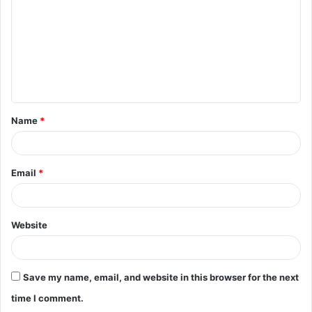
m
m
e
n
t
Name
*
*
Email
*
Website
Save my name, email, and website in this browser for the next
time I comment.