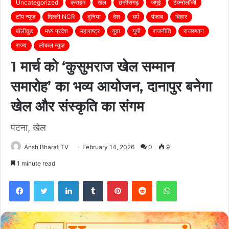
Uncategorized
क्राइम
खेल
छत्तीसगढ़
जमुई
टेक्नोलॉजी
टॉप न्यूज़
दिल्ली NCR
दुनिया
देश
धर्म
पंजाब
बिहार
बॉलीवुड
मध्य प्रदेश
महाराष्ट्र
युवा
यूपी
राजनीति
राजस्थान
राज्य
लोकल न्यूज़
1 मार्च को ‘कुसुमराज खेल सम्मान
समारोह’ का भव्य आयोजन, दानापुर बनेगा
खेल और संस्कृति का संगम
पटना, खेल
Ansh Bharat TV
February 14, 2026
0
9
1 minute read
Facebook
Twitter
LinkedIn
Tumblr
Pinterest
Reddit
WhatsApp