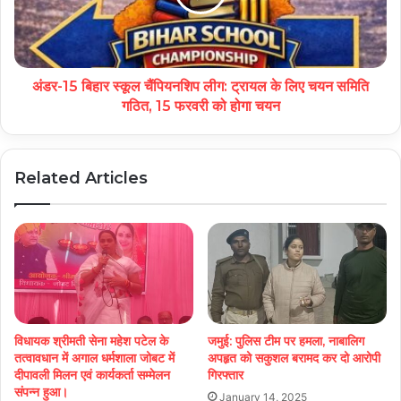
अंडर-15 बिहार स्कूल चैंपियनशिप लीग: ट्रायल के लिए चयन समिति
गठित, 15 फरवरी को होगा चयन
Related Articles
विधायक श्रीमती सेना महेश पटेल के
जमुई: पुलिस टीम पर हमला, नाबालिग
तत्वावधान में अगाल धर्मशाला जोबट में
अपहृत को सकुशल बरामद कर दो आरोपी
दीपावली मिलन एवं कार्यकर्ता सम्मेलन
गिरफ्तार
संपन्न हुआ।
January 14, 2025