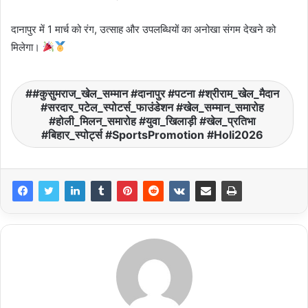
दानापुर में 1 मार्च को रंग, उत्साह और उपलब्धियों का अनोखा संगम देखने को
मिलेगा।
#कुसुमराज_खेल_सम्मान #दानापुर #पटना #श्रीराम_खेल_मैदान
#सरदार_पटेल_स्पोटर्स_फाउंडेशन #खेल_सम्मान_समारोह
#होली_मिलन_समारोह #युवा_खिलाड़ी #खेल_प्रतिभा
#बिहार_स्पोर्ट्स #SportsPromotion #Holi2026