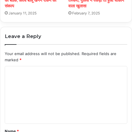
की बैठक, अवैध बालू खनन रोकने का
तस्करी, पुलिस ने पकड़ा तो हुआ चौंकाने
संकल्प
वाला खुलासा
January 11, 2025
February 7, 2025
Leave a Reply
Your email address will not be published.
Required fields are
marked
*
C
o
m
m
e
n
t
Name
*