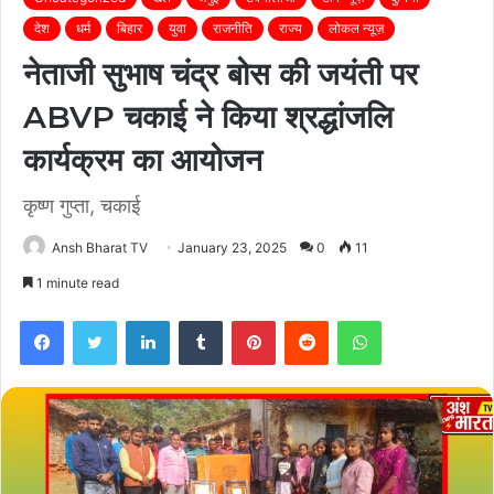
देश
धर्म
बिहार
युवा
राजनीति
राज्य
लोकल न्यूज़
नेताजी सुभाष चंद्र बोस की जयंती पर
ABVP चकाई ने किया श्रद्धांजलि
कार्यक्रम का आयोजन
कृष्ण गुप्ता, चकाई
Ansh Bharat TV
January 23, 2025
0
11
1 minute read
Facebook
Twitter
LinkedIn
Tumblr
Pinterest
Reddit
WhatsApp