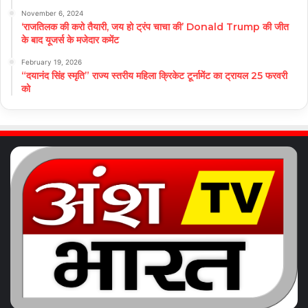
November 6, 2024
‘राजतिलक की करो तैयारी, जय हो ट्रंप चाचा की’ Donald Trump की जीत
के बाद यूजर्स के मजेदार कमेंट
February 19, 2026
“दयानंद सिंह स्मृति” राज्य स्तरीय महिला क्रिकेट टूर्नामेंट का ट्रायल 25 फरवरी
को