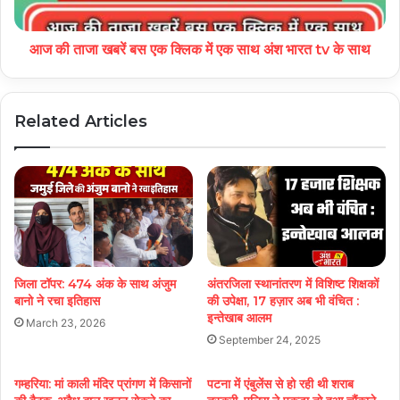
आज की ताजा खबरें बस एक क्लिक में एक साथ अंश भारत tv के साथ
Related Articles
जिला टॉपर: 474 अंक के साथ अंजुम
अंतरजिला स्थानांतरण में विशिष्ट शिक्षकों
बानो ने रचा इतिहास
की उपेक्षा, 17 हज़ार अब भी वंचित :
इन्तेखाब आलम
March 23, 2026
September 24, 2025
गम्हरिया: मां काली मंदिर प्रांगण में किसानों
पटना में एंबुलेंस से हो रही थी शराब