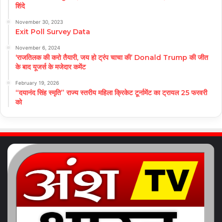
शिंदे
November 30, 2023
Exit Poll Survey Data
November 6, 2024
‘राजतिलक की करो तैयारी, जय हो ट्रंप चाचा की’ Donald Trump की जीत
के बाद यूजर्स के मजेदार कमेंट
February 19, 2026
“दयानंद सिंह स्मृति” राज्य स्तरीय महिला क्रिकेट टूर्नामेंट का ट्रायल 25 फरवरी
को