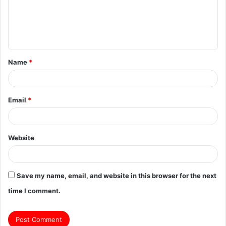
m
e
n
t
Name
*
*
Email
*
Website
Save my name, email, and website in this browser for the next
time I comment.