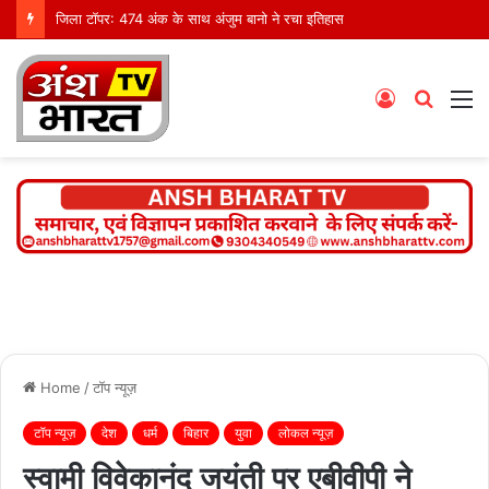
जिला टॉपर: 474 अंक के साथ अंजुम बानो ने रचा इतिहास
Log
Searc
M
In
for
Home
/
टॉप न्यूज़
टॉप न्यूज़
देश
धर्म
बिहार
युवा
लोकल न्यूज़
स्वामी विवेकानंद जयंती पर एबीवीपी ने